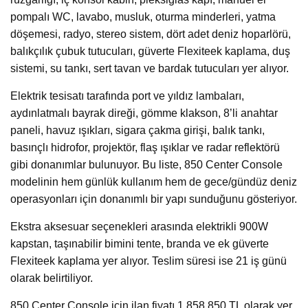
pompalı WC, lavabo, musluk, oturma minderleri, yatma
döşemesi, radyo, stereo sistem, dört adet deniz hoparlörü,
balıkçılık çubuk tutucuları, güverte Flexiteek kaplama, duş
sistemi, su tankı, sert tavan ve bardak tutucuları yer alıyor.
Elektrik tesisatı tarafında port ve yıldız lambaları,
aydınlatmalı bayrak direği, gömme klakson, 8’li anahtar
paneli, havuz ışıkları, sigara çakma girişi, balık tankı,
basınçlı hidrofor, projektör, flaş ışıklar ve radar reflektörü
gibi donanımlar bulunuyor. Bu liste, 850 Center Console
modelinin hem günlük kullanım hem de gece/gündüz deniz
operasyonları için donanımlı bir yapı sunduğunu gösteriyor.
Ekstra aksesuar seçenekleri arasında elektrikli 900W
kapstan, taşınabilir bimini tente, branda ve ek güverte
Flexiteek kaplama yer alıyor. Teslim süresi ise 21 iş günü
olarak belirtiliyor.
850 Center Console için ilan fiyatı 1.858.850 TL olarak yer