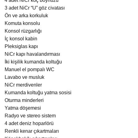
4 adet NiCr koç boynuzu
3 adet NiCr “U” göz civatası
Ön ve arka korkuluk
Komuta konsolu
Konsol rüzgarlığı
İç konsol kabin
Pleksiglas kapı
NiCr kapı havalandırması
İki kişilik kumanda koltuğu
Manuel el pompalı WC
Lavabo ve musluk
NiCr merdivenler
Kumanda koltuğu yatma sosisi
Oturma minderleri
Yatma döşemesi
Radyo ve stereo sistem
4 adet deniz hoparlörü
Renkli kenar çıkartmaları