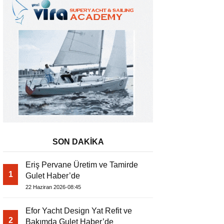
SON DAKİKA
Eriş Pervane Üretim ve Tamirde
1
Gulet Haber’de
Grande Mare GM 42 FLY Gulet Hab
22 Haziran 2026-08:45
Efor Yacht Design Yat Refit ve
2
Bakımda Gulet Haber’de