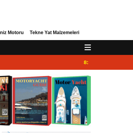
niz Motoru
Tekne Yat Malzemeleri
8:29
Efor Yacht Design 