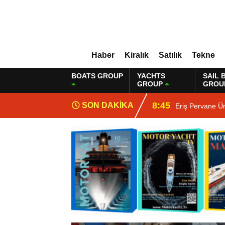
Haber
Kiralık
Satılık
Tekne
BOATS GROUP
YACHTS
SAIL 
GROUP
GROU
8:45
SON DAKİKA
Eriş Pervane Ü