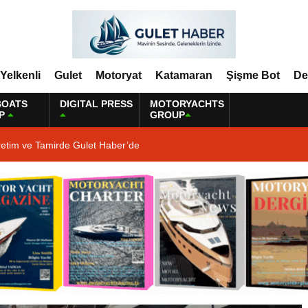
Yelkenli
Gulet
Motoryat
Katamaran
Şişme Bot
De
BOATS
DIGITAL PRESS
MOTORYACHTS
P
GROUP
retim ve Tamirde Gulet Haber’de