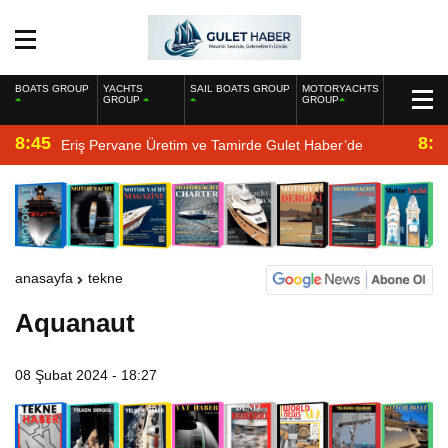
BOATS GROUP
YACHTS
SAIL BOATS GROUP
MOTORYACHTS
GROUP
GROUP
8:45
8:2
Eriş Pervane Üretim ve Tamirde Gulet Haber’de
anasayfa
tekne
Aquanaut
08 Şubat 2024 - 18:27