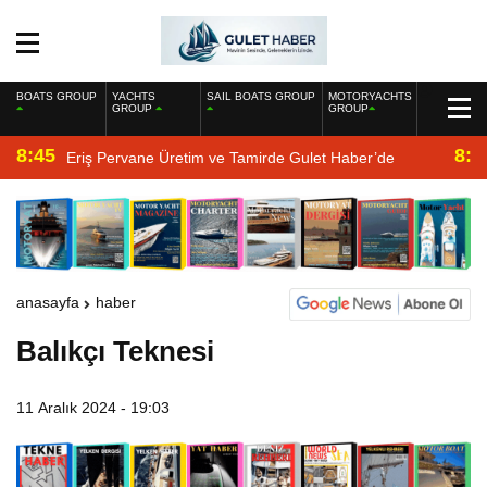
BOATS GROUP
YACHTS
SAIL BOATS GROUP
MOTORYACHTS
GROUP
GROUP
8:45
8:2
Eriş Pervane Üretim ve Tamirde Gulet Haber’de
anasayfa
haber
Balıkçı Teknesi
11 Aralık 2024 - 19:03