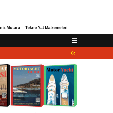
niz Motoru
Tekne Yat Malzemeleri
8:29
Efor Yacht Design 