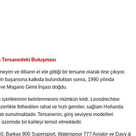
n Tersanedeki Buluşması
im ve itibarın el ele gittiği bir tersane olarak öne çıkıyor.
in başarısına katkıda bulunduktan sonra, 1990 yılında
di ve Mogano Gemi İnşası doğdu.
in içeriklerinin belirlenmesini mümkün kıldı. Loosdrechtse
zerlikle fethedilen rahat ve hızlı gemiler, sağlam Hollanda
atı sunulmaktadır. Tersanenin, giriş seviyesi modelleri
zerinde bir kaliteyi temsil etmektedir.
0, Barkas 900 Supersport, Waterspoor 777 Aviator ve Davy &