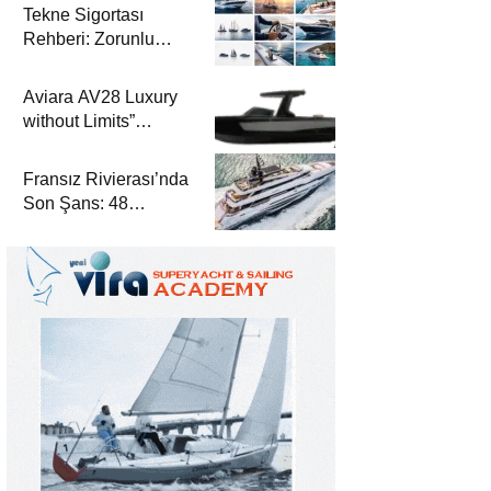
Tekne Sigortası
Rehberi: Zorunlu
Teminatlar, Maliyetler
ve Güvenli Seyir
Aviara AV28 Luxury
without Limits”
Prensibiyle Denizde
Yeni Bir Dönem
Fransız Rivierası’nda
Son Şans: 48
Metrelik Parillion ile
Mükemmel Bir Yat
Tatili