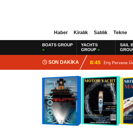
Haber
Kiralık
Satılık
Tekne
BOATS GROUP
YACHTS
SAIL 
GROUP
GROU
8:45
SON DAKİKA
Eriş Pervane Ü