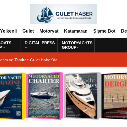
Yelkenli
Gulet
Motoryat
Katamaran
Şişme Bot
De
BOATS
DIGITAL PRESS
MOTORYACHTS
P
GROUP
retim ve Tamirde Gulet Haber’de