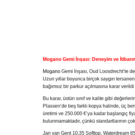
Mogano Gemi İnşası: Deneyim ve İtibarı
Mogano
Gemi İnşası, Oud Loosdrecht’te deney
Uzun yıllar boyunca birçok saygın tersanen
bağımsız bir parkur açılmasına karar veril
Bu karar, üstün sınıf ve kalite gibi değerler
Plassen’de beş farklı kopya halinde, üç ben
üretimi ve 250.000 €’ya kadar başlangıç ​​fiy
bulunmamaktadır, çünkü standartlarının çok ü
Jan van Gent 10.35 Softtop, Waterdream 85