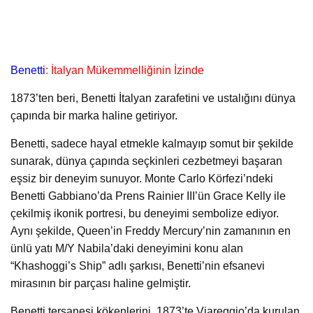
Benetti
: İtalyan Mükemmelliğinin İzinde
1873’ten beri, Benetti İtalyan zarafetini ve ustalığını dünya
çapında bir marka haline getiriyor.
Benetti, sadece hayal etmekle kalmayıp somut bir şekilde
sunarak, dünya çapında seçkinleri cezbetmeyi başaran
eşsiz bir deneyim sunuyor. Monte Carlo Körfezi’ndeki
Benetti Gabbiano’da Prens Rainier III’ün Grace Kelly ile
çekilmiş ikonik portresi, bu deneyimi sembolize ediyor.
Aynı şekilde, Queen’in Freddy Mercury’nin zamanının en
ünlü yatı M/Y Nabila’daki deneyimini konu alan
“Khashoggi’s Ship” adlı şarkısı, Benetti’nin efsanevi
mirasının bir parçası haline gelmiştir.
Benetti tersanesi kökenlerini, 1873’te Viareggio’da kurulan