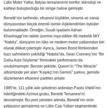
Lüks Motor Yatlar, İtalyan tersanesinin konfor, teknoloji ve
kaliteyi buluşturduğu bir simge haline gelmiştir.
Benetti’nin tarihinde, efsanevi kişilikler, sinema ve sanat
dünyasından birçok önemli isimle ilişkilendirilen öyküler
bulunmaktadır. Örneğin, Suudi işadamı Adnan
Khashoggi’nin talebi üzerine inşa edilen 86 metrelik M/Y
“Nabila”, dünyanın en lüks ve modern motor yatlarından biri
olarak dikkat çekmiştir. Ayrıca, James Bond filmlerinden
bazı sahnelerin çekildiği “Nabila”da, Sean Connery’nin “Bir
Daha Asla Söyleme” filmindeki performansı da
unutulmamıştır. Benzer şekilde, Queen’in “The Miracle”
albümünde yer alan “Kaşıkçı’nın Gemisi” şarkısı, gemide
düzenlenen efsanevi partileri anlatır.
1985’te, 111 yıllık aile şirketinin ardından Paolo Vitelli’nin
liderliğindeki Azimut grubu, Benetti Tersanesi’ni
devralmıştır. Bu yeni yönetim altında, Benetti’nin ürün
yelpazesi genişlemiş ve Lüks Cep Yatları segmentinde