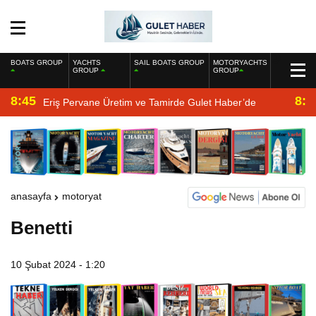
BOATS GROUP
YACHTS
SAIL BOATS GROUP
MOTORYACHTS
GROUP
GROUP
8:45
8:2
Eriş Pervane Üretim ve Tamirde Gulet Haber’de
anasayfa
motoryat
Benetti
10 Şubat 2024 - 1:20