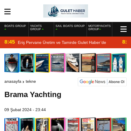
BOATS GROUP
YACHTS
SAIL BOATS GROUP
MOTORYACHTS
GROUP
GROUP
8:45
8:2
Eriş Pervane Üretim ve Tamirde Gulet Haber’de
anasayfa
tekne
Brama Yachting
09 Şubat 2024 - 23:44