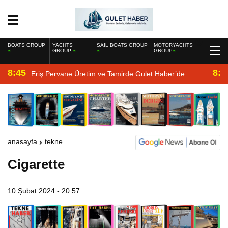
BOATS GROUP
YACHTS
SAIL BOATS GROUP
MOTORYACHTS
GROUP
GROUP
8:45
8:2
Eriş Pervane Üretim ve Tamirde Gulet Haber’de
anasayfa
tekne
Cigarette
10 Şubat 2024 - 20:57