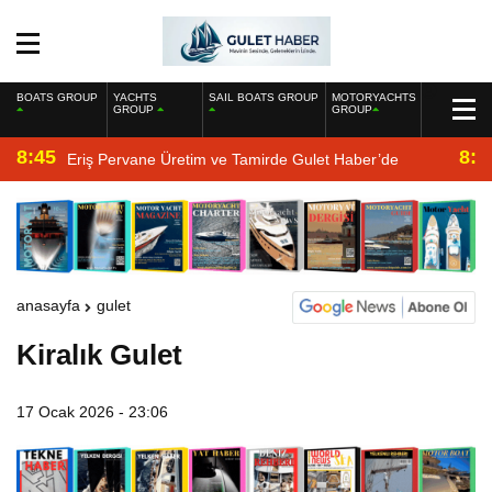
BOATS GROUP
YACHTS
SAIL BOATS GROUP
MOTORYACHTS
GROUP
GROUP
8:45
8:2
Eriş Pervane Üretim ve Tamirde Gulet Haber’de
anasayfa
gulet
Kiralık Gulet
17 Ocak 2026 - 23:06