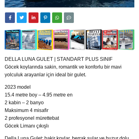
DELLA LUNA GULET | STANDART PLUS SINIF
Göcek koylarında sakin, romantik ve konforlu bir mavi
yolculuk arayanlar için ideal bir gulet.
2023 model
15.4 metre boy – 4.95 metre en
2 kabin – 2 banyo
Maksimum 4 misafir
2 profesyonel mürettebat
Göcek Limanı çıkışlı
Della Luna Gulet; bakir koylar, berrak sular ve huzur dolu