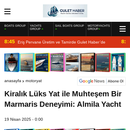
BOATS GROUP
YACHTS
SAIL BOATS GROUP
MOTORYACHTS
GROUP
GROUP
8:45
8:2
Eriş Pervane Üretim ve Tamirde Gulet Haber’de
anasayfa
motoryat
Kiralık Lüks Yat ile Muhteşem Bir
Marmaris Deneyimi: Almila Yacht
19 Nisan 2025 - 0:00