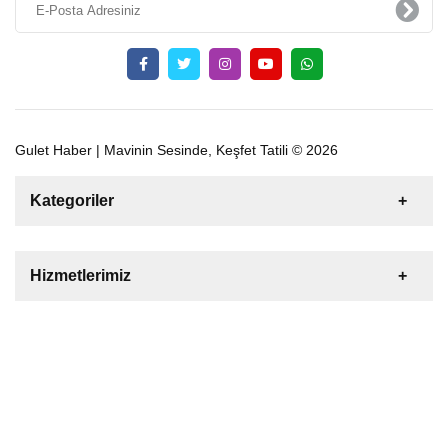
Gulet Haber | Mavinin Sesinde, Keşfet Tatili © 2026
Kategoriler
Satılık
Kiralık
Tekne
Yelkenli
Hizmetlerimiz
Gulet
Motoryat
Katamaran
Bize Ulaşın
Şişme Bot
Deniz Motoru
Tekne Yat Malzemeleri