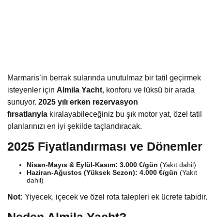
Marmaris’in berrak sularında unutulmaz bir tatil geçirmek
isteyenler için
Almila Yacht
, konforu ve lüksü bir arada
sunuyor.
2025 yılı erken rezervasyon
fırsatlarıyla
kiralayabileceğiniz bu şık motor yat, özel tatil
planlarınızı en iyi şekilde taçlandıracak.
2025 Fiyatlandırması ve Dönemler
Nisan-Mayıs & Eylül-Kasım:
3.000 €/gün
(Yakıt dahil)
Haziran-Ağustos (Yüksek Sezon):
4.000 €/gün
(Yakıt
dahil)
Not:
Yiyecek, içecek ve özel rota talepleri ek ücrete tabidir.
Neden Almila Yacht?