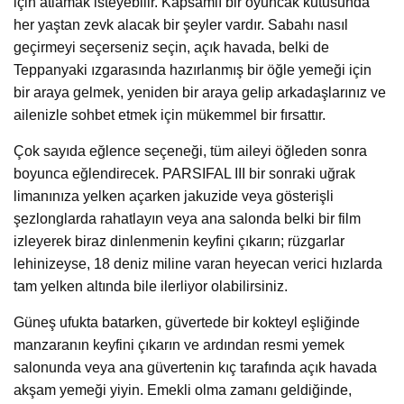
için atlamak isteyebilir. Kapsamlı bir oyuncak kutusunda
her yaştan zevk alacak bir şeyler vardır. Sabahı nasıl
geçirmeyi seçerseniz seçin, açık havada, belki de
Teppanyaki ızgarasında hazırlanmış bir öğle yemeği için
bir araya gelmek, yeniden bir araya gelip arkadaşlarınız ve
ailenizle sohbet etmek için mükemmel bir fırsattır.
Çok sayıda eğlence seçeneği, tüm aileyi öğleden sonra
boyunca eğlendirecek. PARSIFAL III bir sonraki uğrak
limanınıza yelken açarken jakuzide veya gösterişli
şezlonglarda rahatlayın veya ana salonda belki bir film
izleyerek biraz dinlenmenin keyfini çıkarın; rüzgarlar
lehinizeyse, 18 deniz miline varan heyecan verici hızlarda
tam yelken altında bile ilerliyor olabilirsiniz.
Güneş ufukta batarken, güvertede bir kokteyl eşliğinde
manzaranın keyfini çıkarın ve ardından resmi yemek
salonunda veya ana güvertenin kıç tarafında açık havada
akşam yemeği yiyin. Emekli olma zamanı geldiğinde,