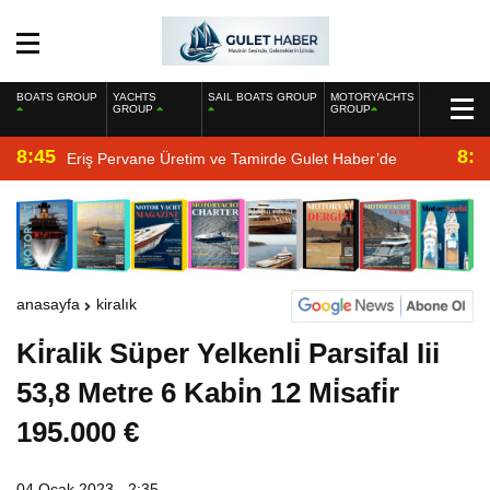
BOATS GROUP
YACHTS
SAIL BOATS GROUP
MOTORYACHTS
GROUP
GROUP
8:45
8:2
Eriş Pervane Üretim ve Tamirde Gulet Haber’de
anasayfa
kiralık
Ki̇ralik Süper Yelkenli̇ Parsifal Iii
53,8 Metre 6 Kabi̇n 12 Mi̇safi̇r
195.000 €
04 Ocak 2023 - 2:35