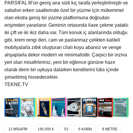
PARSIFAL III’ün geniş ana süiti kıç tarafa yerleştirilmiştir ve
sabahın erken saatlerinde özel bir yüzme için mükemmel
olan ekstra geniş bir yüzme platformuna doğrudan
erişimden yararlanır. Geminin ortasında ilave çekme yataklı
iki çift ve iki ikiz daha var. Tüm konuk iç alanlarında olduğu
gibi, krem ​​rengi deri, cam ve paslanmaz çelikten kaliteli
mobilyalarla zıtlık oluşturan cilalı koyu abanoz ve venge
ahşaplarla dekor modern ve minimalisttir. Çarpıcı bir inziva
yeri olan misafirleriniz, yeni bir eğlence gününe hazır
olarak derin bir uykuya dalarken kendilerini lüks içinde
şımartılmış hissedecekler.
TEKNE.TV
12 MİSAFİR
195.000 €
53
6 KABİN
8 METRE