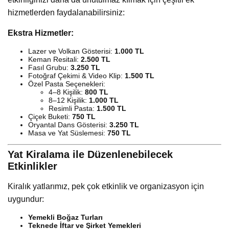
hizmetlerden faydalanabilirsiniz:
Ekstra Hizmetler:
Lazer ve Volkan Gösterisi:
1.000 TL
Keman Resitali:
2.500 TL
Fasıl Grubu:
3.250 TL
Fotoğraf Çekimi & Video Klip:
1.500 TL
Özel Pasta Seçenekleri:
4–8 Kişilik:
800 TL
8–12 Kişilik:
1.000 TL
Resimli Pasta:
1.500 TL
Çiçek Buketi:
750 TL
Oryantal Dans Gösterisi:
3.250 TL
Masa ve Yat Süslemesi:
750 TL
Yat Kiralama ile Düzenlenebilecek
Etkinlikler
Kiralık yatlarımız, pek çok etkinlik ve organizasyon için
uygundur:
Yemekli Boğaz Turları
Teknede İftar ve Şirket Yemekleri