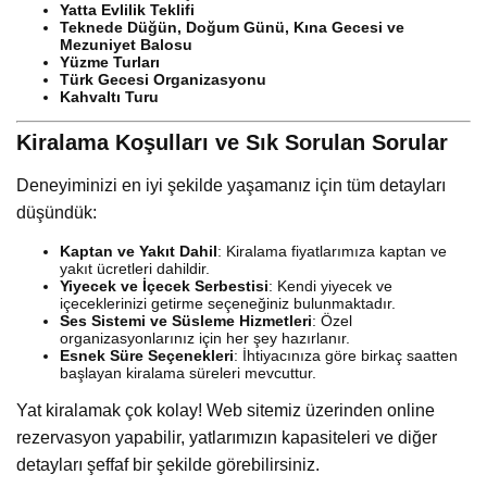
Yatta Evlilik Teklifi
Teknede Düğün, Doğum Günü, Kına Gecesi ve
Mezuniyet Balosu
Yüzme Turları
Türk Gecesi Organizasyonu
Kahvaltı Turu
Kiralama Koşulları ve Sık Sorulan Sorular
Deneyiminizi en iyi şekilde yaşamanız için tüm detayları
düşündük:
Kaptan ve Yakıt Dahil
: Kiralama fiyatlarımıza kaptan ve
yakıt ücretleri dahildir.
Yiyecek ve İçecek Serbestisi
: Kendi yiyecek ve
içeceklerinizi getirme seçeneğiniz bulunmaktadır.
Ses Sistemi ve Süsleme Hizmetleri
: Özel
organizasyonlarınız için her şey hazırlanır.
Esnek Süre Seçenekleri
: İhtiyacınıza göre birkaç saatten
başlayan kiralama süreleri mevcuttur.
Yat kiralamak çok kolay! Web sitemiz üzerinden online
rezervasyon yapabilir, yatlarımızın kapasiteleri ve diğer
detayları şeffaf bir şekilde görebilirsiniz.