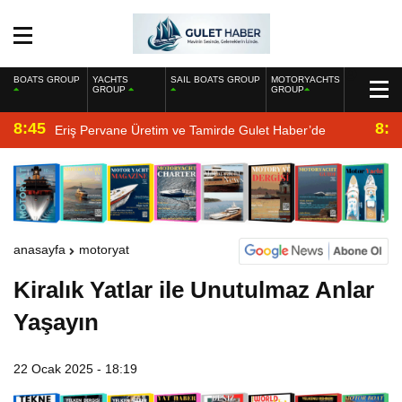
BOATS GROUP
YACHTS
SAIL BOATS GROUP
MOTORYACHTS
GROUP
GROUP
8:45
8:2
Eriş Pervane Üretim ve Tamirde Gulet Haber’de
anasayfa
motoryat
Kiralık Yatlar ile Unutulmaz Anlar
Yaşayın
22 Ocak 2025 - 18:19