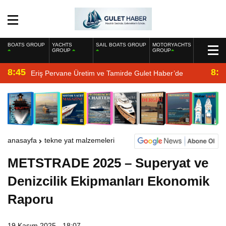
BOATS GROUP
YACHTS
SAIL BOATS GROUP
MOTORYACHTS
GROUP
GROUP
8:45
8:2
Eriş Pervane Üretim ve Tamirde Gulet Haber’de
anasayfa
tekne yat malzemeleri
METSTRADE 2025 – Superyat ve
Denizcilik Ekipmanları Ekonomik
Raporu
19 Kasım 2025 - 18:07