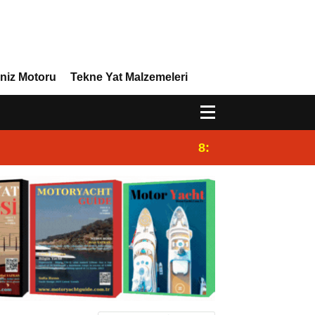
niz Motoru
Tekne Yat Malzemeleri
8:29
Efor Yacht Design 