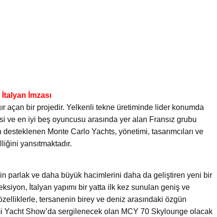
İtalyan İmzası
ır açan bir projedir. Yelkenli tekne üretiminde lider konumda
isi ve en iyi beş oyuncusu arasında yer alan Fransız grubu
n desteklenen Monte Carlo Yachts, yönetimi, tasarımcıları ve
liğini yansıtmaktadır.
in parlak ve daha büyük hacimlerini daha da geliştiren yeni bir
ksiyon, İtalyan yapımı bir yatta ilk kez sunulan geniş ve
l özelliklerle, tersanenin birey ve deniz arasındaki özgün
 Miami Yacht Show’da sergilenecek olan MCY 70 Skylounge olacak