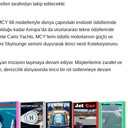
leri tarafından takip edilecektir.
CY 66 modelleriyle dünya çapındaki endüstri ödüllerinde
a olduğu kadar Avrupa’da da uluslararası tekne ödüllerinde
onte Carlo Yachts, MCY’lerin ödüllü motorlarının güçlü ve
yeni Skylounge serisini duyurarak ikinci nesil Koleksiyonunu
lyan imzasını taşımaya devam ediyor. Müşterilerine zarafet ve
n, denizcilik dünyasında öncü bir rol üstlenmeye devam