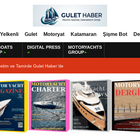
Yelkenli
Gulet
Motoryat
Katamaran
Şişme Bot
De
BOATS
DIGITAL PRESS
MOTORYACHTS
P
GROUP
retim ve Tamirde Gulet Haber’de