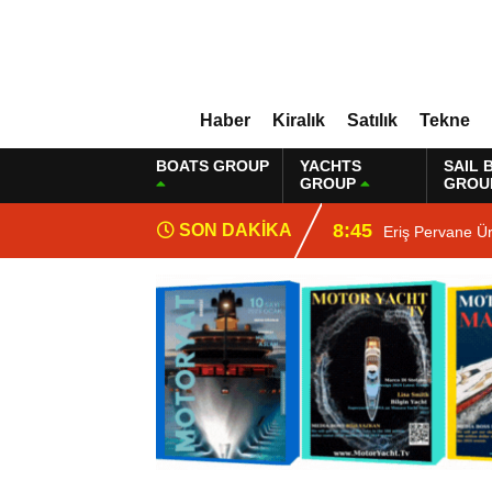
Haber
Kiralık
Satılık
Tekne
BOATS GROUP
YACHTS
SAIL 
GROUP
GROU
8:45
SON DAKİKA
Eriş Pervane Ü