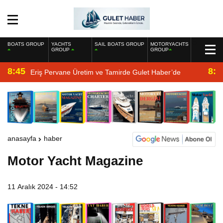
BOATS GROUP
YACHTS
SAIL BOATS GROUP
MOTORYACHTS
GROUP
GROUP
8:45
8:2
Eriş Pervane Üretim ve Tamirde Gulet Haber’de
anasayfa
haber
Motor Yacht Magazine
11 Aralık 2024 - 14:52