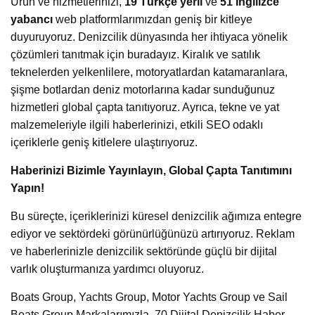
Ürün ve hizmetlerinizi,
19 Türkçe yerli
ve
51 İngilizce
yabancı
web platformlarımızdan geniş bir kitleye
duyuruyoruz. Denizcilik dünyasında her ihtiyaca yönelik
çözümleri tanıtmak için buradayız. Kiralık ve satılık
teknelerden yelkenlilere, motoryatlardan katamaranlara,
şişme botlardan deniz motorlarına kadar sunduğunuz
hizmetleri global çapta tanıtıyoruz. Ayrıca, tekne ve yat
malzemeleriyle ilgili haberlerinizi, etkili SEO odaklı
içeriklerle geniş kitlelere ulaştırıyoruz.
Haberinizi Bizimle Yayınlayın, Global Çapta Tanıtımını
Yapın!
Bu süreçte, içeriklerinizi küresel denizcilik ağımıza entegre
ediyor ve sektördeki görünürlüğünüzü artırıyoruz. Reklam
ve haberlerinizle denizcilik sektöründe güçlü bir dijital
varlık oluşturmanıza yardımcı oluyoruz.
Boats Group, Yachts Group, Motor Yachts Group ve Sail
Boats Group Markalarımızla, 70 Dijital Denizcilik Haber