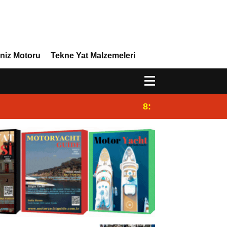
niz Motoru
Tekne Yat Malzemeleri
8:29
Efor Yacht Design 