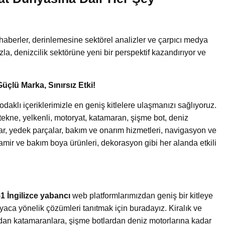
!
haberler, derinlemesine sektörel analizler ve çarpıcı medya
uzla, denizcilik sektörüne yeni bir perspektif kazandırıyor ve
Güçlü Marka, Sınırsız Etki!
aklı içeriklerimizle en geniş kitlelere ulaşmanızı sağlıyoruz.
an tekne, yelkenli, motoryat, katamaran, şişme bot, deniz
lar, yedek parçalar, bakım ve onarım hizmetleri, navigasyon ve
tamir ve bakım boya ürünleri, dekorasyon gibi her alanda etkili
1 İngilizce yabancı
web platformlarımızdan geniş bir kitleye
yaca yönelik çözümleri tanıtmak için buradayız. Kiralık ve
ardan katamaranlara, şişme botlardan deniz motorlarına kadar