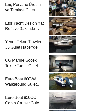
Eriş Pervane Üretim
ve Tamirde Gulet
Haber’de
Efor Yacht Design Yat
Refit ve Bakımda
Gulet Haber’de
Yener Tekne Trawler
35 Gulet Haber’de
CG Marine Göcek
Tekne Tamiri Gulet
Haber’de
Euro Boat 600WA
Walkaround Gulet
Haber’de
Euro Boat 850CC
Cabin Cruiser Gulet
Haber’de