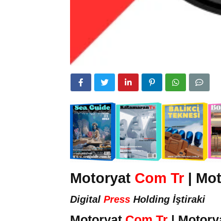
Motoryat
Com Tr
| Mot
Digital
Press
Holding İştiraki
Motoryat
Com Tr
| Motory