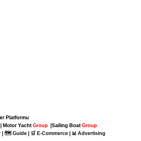
ber Platformu
p
|
Motor Yacht
Group
|
Sailing Boat
Group
 | 🗺️ Guide | 🛒 E-Commerce | 📊 Advertising