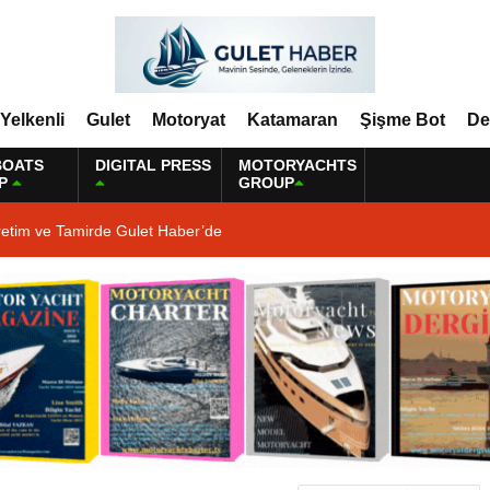
Yelkenli
Gulet
Motoryat
Katamaran
Şişme Bot
De
BOATS
DIGITAL PRESS
MOTORYACHTS
P
GROUP
retim ve Tamirde Gulet Haber’de