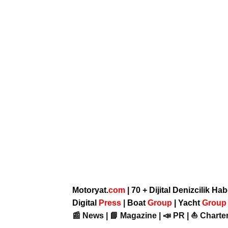
Motoryat.
com
| 70 + Dijital Denizcilik Ha
Digital
Press
|
Boat
Group
|
Yacht
Grou
📰 News | 📘 Magazine | 📣 PR | ⛵ Charter