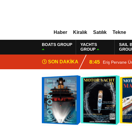
Haber
Kiralık
Satılık
Tekne
BOATS GROUP
YACHTS
SAIL 
GROUP
GROU
8:45
SON DAKİKA
Eriş Pervane Ü