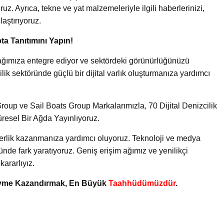
uz. Ayrıca, tekne ve yat malzemeleriyle ilgili haberlerinizi,
laştırıyoruz.
ta Tanıtımını Yapın!
ik ağımıza entegre ediyor ve sektördeki görünürlüğünüzü
lik sektöründe güçlü bir dijital varlık oluşturmanıza yardımcı
oup ve Sail Boats Group Markalarımızla, 70 Dijital Denizcilik
üresel Bir Ağda Yayınlıyoruz.
iderlik kazanmanıza yardımcı oluyoruz. Teknoloji ve medya
ünde fark yaratıyoruz. Geniş erişim ağımız ve yenilikçi
ararlıyız.
 Ivme Kazandırmak, En Büyük
Taahhüdümüzdür
.