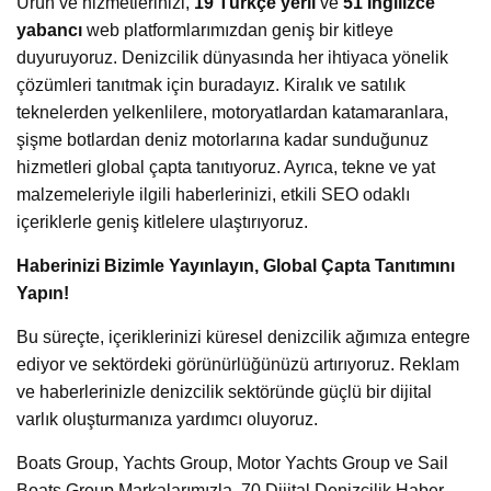
Ürün ve hizmetlerinizi,
19 Türkçe yerli
ve
51 İngilizce
yabancı
web platformlarımızdan geniş bir kitleye
duyuruyoruz. Denizcilik dünyasında her ihtiyaca yönelik
çözümleri tanıtmak için buradayız. Kiralık ve satılık
teknelerden yelkenlilere, motoryatlardan katamaranlara,
şişme botlardan deniz motorlarına kadar sunduğunuz
hizmetleri global çapta tanıtıyoruz. Ayrıca, tekne ve yat
malzemeleriyle ilgili haberlerinizi, etkili SEO odaklı
içeriklerle geniş kitlelere ulaştırıyoruz.
Haberinizi Bizimle Yayınlayın, Global Çapta Tanıtımını
Yapın!
Bu süreçte, içeriklerinizi küresel denizcilik ağımıza entegre
ediyor ve sektördeki görünürlüğünüzü artırıyoruz. Reklam
ve haberlerinizle denizcilik sektöründe güçlü bir dijital
varlık oluşturmanıza yardımcı oluyoruz.
Boats Group, Yachts Group, Motor Yachts Group ve Sail
Boats Group Markalarımızla, 70 Dijital Denizcilik Haber