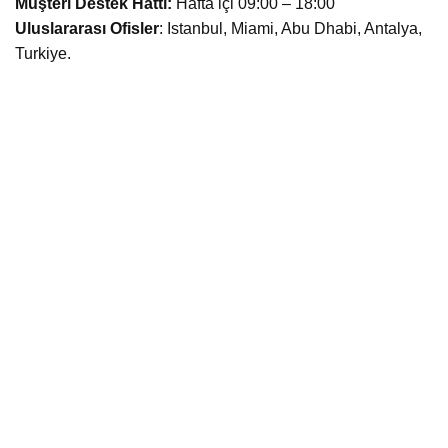
Müşteri Destek Hattı:
Hafta içi 09:00 – 18:00
Uluslararası Ofisler
: Istanbul, Miami, Abu Dhabi, Antalya,
Turkiye.