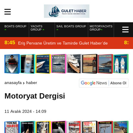
BOATS GROUP
YACHTS
SAIL BOATS GROUP
MOTORYACHTS
GROUP
GROUP
8:45
8:2
Eriş Pervane Üretim ve Tamirde Gulet Haber’de
anasayfa
haber
Motoryat Dergisi
11 Aralık 2024 - 14:09