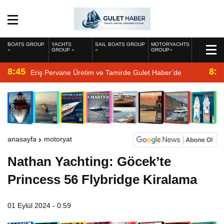
BOATS GROUP
YACHTS
SAIL BOATS GROUP
MOTORYACHTS
GROUP
GROUP
8:45
8:2
Eriş Pervane Üretim ve Tamirde Gulet Haber’de
anasayfa
motoryat
Nathan Yachting: Göcek’te
Princess 56 Flybridge Kiralama
01 Eylül 2024 - 0:59