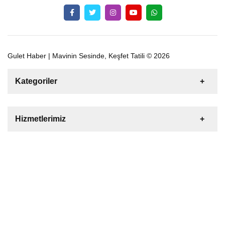
Gulet Haber | Mavinin Sesinde, Keşfet Tatili © 2026
Kategoriler
Satılık
Kiralık
Tekne
Yelkenli
Hizmetlerimiz
Gulet
Motoryat
Katamaran
Bize Ulaşın
Şişme Bot
Deniz Motoru
Tekne Yat Malzemeleri