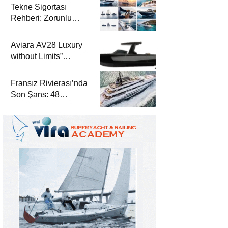
Tekne Sigortası
Rehberi: Zorunlu
Teminatlar, Maliyetler
ve Güvenli Seyir
Aviara AV28 Luxury
without Limits”
Prensibiyle Denizde
Yeni Bir Dönem
Fransız Rivierası’nda
Son Şans: 48
Metrelik Parillion ile
Mükemmel Bir Yat
Tatili