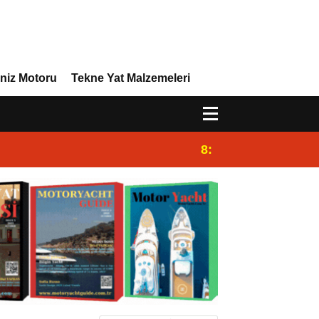
niz Motoru
Tekne Yat Malzemeleri
8:29
Efor Yacht Design 