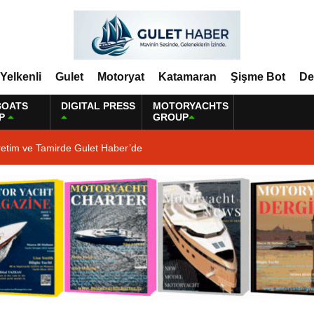
Yelkenli
Gulet
Motoryat
Katamaran
Şişme Bot
De
BOATS
DIGITAL PRESS
MOTORYACHTS
P
GROUP
retim ve Tamirde Gulet Haber’de