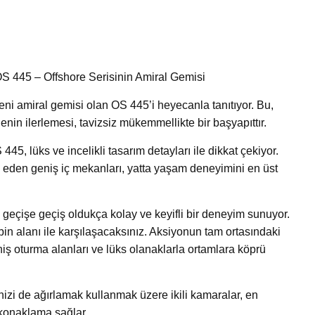
OS 445 – Offshore Serisinin Amiral Gemisi
eni amiral gemisi olan OS 445’i heyecanla tanıtıyor. Bu,
nin ilerlemesi, tavizsiz mükemmellikte bir başyapıttır.
45, lüks ve incelikli tasarım detayları ile dikkat çekiyor.
 eden geniş iç mekanları, yatta yaşam deneyimini en üst
n geçişe geçiş oldukça kolay ve keyifli bir deneyim sunuyor.
bin alanı ile karşılaşacaksınız. Aksiyonun tam ortasındaki
iş oturma alanları ve lüks olanaklarla ortamlara köprü
nizi de ağırlamak kullanmak üzere ikili kamaralar, en
 konaklama sağlar.