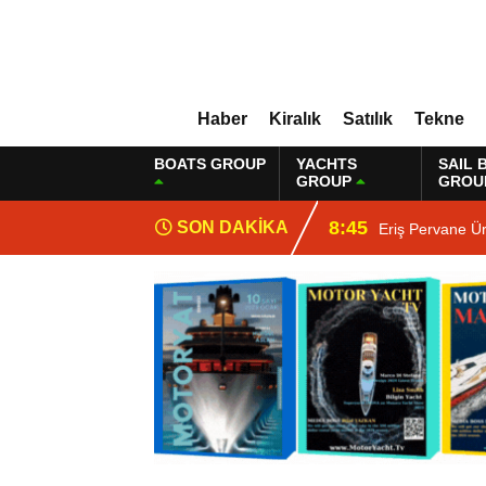
Haber
Kiralık
Satılık
Tekne
BOATS GROUP
YACHTS
SAIL 
GROUP
GROU
8:45
SON DAKİKA
Eriş Pervane Ü