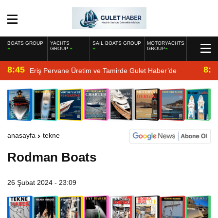
BOATS GROUP
YACHTS
SAIL BOATS GROUP
MOTORYACHTS
GROUP
GROUP
8:45
8:2
Eriş Pervane Üretim ve Tamirde Gulet Haber’de
anasayfa
tekne
Rodman Boats
26 Şubat 2024 - 23:09