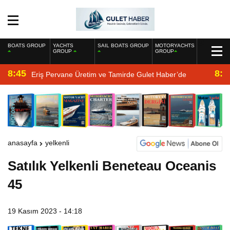
BOATS GROUP
YACHTS
SAIL BOATS GROUP
MOTORYACHTS
GROUP
GROUP
8:45
8:2
Eriş Pervane Üretim ve Tamirde Gulet Haber’de
anasayfa
yelkenli
Satılık Yelkenli Beneteau Oceanis
45
19 Kasım 2023 - 14:18