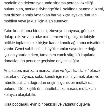
modelin ön dekorasyonunda sinema perdesi özelliği
bulunurken, merkezi flybridge’de L şeklinde oturma düzeni,
tam düzenlenmiş Amerikan bar ve kıçta ayakta durulan
mobilya veya jakuzi için alan sunuyor.
Yatın konaklama birimleri, ebeveyn banyosu, gömme
dolap, ofis ve ana odasının penceresi geniş bir lobiyle
birlikte toplam sekiz kişiye kadar konuk ağırlama misafirleri
vardır. Gemi sahibi süiti, büyük camlar sayesinde doğal
ışıktan yararlanırken, tamamen camlı sürgülü kapılarla
donatılan ön pencere geçişine erişimi sağlar.
Ana salon, manzara manzaraları ve “çatı katı tarzı” olarak
tasarlandı. Ayrıca, sekiz konuk için resmi yemek alanı ve
mürettebat için doğrudan erişimli geniş bir mutfak da
bulunur. Dört kişilik ön mürettebat kamarası, mutfaktan
kolayca ulaşılabilir.
Kısa bot garajı, evin bir bakıcısı ve yağmur duşuyla