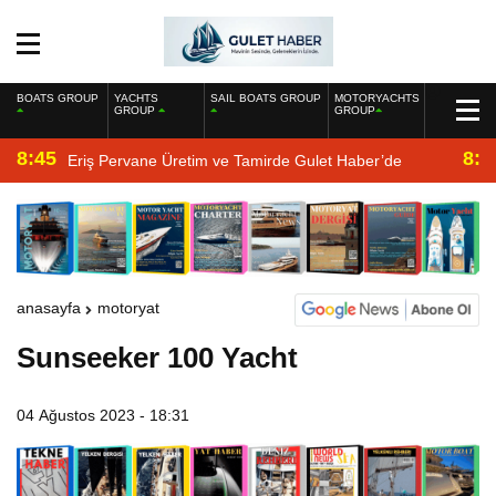
BOATS GROUP
YACHTS
SAIL BOATS GROUP
MOTORYACHTS
GROUP
GROUP
8:45
8:2
Eriş Pervane Üretim ve Tamirde Gulet Haber’de
anasayfa
motoryat
Sunseeker 100 Yacht
04 Ağustos 2023 - 18:31