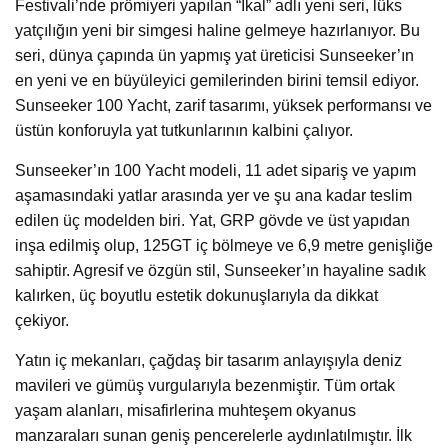
Festivali’nde prömiyeri yapılan “İkal” adlı yeni seri, lüks
yatçılığın yeni bir simgesi haline gelmeye hazırlanıyor. Bu
seri, dünya çapında ün yapmış yat üreticisi Sunseeker’ın
en yeni ve en büyüleyici gemilerinden birini temsil ediyor.
Sunseeker 100 Yacht, zarif tasarımı, yüksek performansı ve
üstün konforuyla yat tutkunlarının kalbini çalıyor.
Sunseeker’ın 100 Yacht modeli, 11 adet sipariş ve yapım
aşamasındaki yatlar arasında yer ve şu ana kadar teslim
edilen üç modelden biri. Yat, GRP gövde ve üst yapıdan
inşa edilmiş olup, 125GT iç bölmeye ve 6,9 ​​metre genişliğe
sahiptir. Agresif ve özgün stil, Sunseeker’ın hayaline sadık
kalırken, üç boyutlu estetik dokunuşlarıyla da dikkat
çekiyor.
Yatın iç mekanları, çağdaş bir tasarım anlayışıyla deniz
mavileri ve gümüş vurgularıyla bezenmiştir. Tüm ortak
yaşam alanları, misafirlerina muhteşem okyanus
manzaraları sunan geniş pencerelerle aydınlatılmıştır. İlk