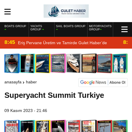
BOATS GROUP
YACHTS
SAIL BOATS GROUP
MOTORYACHTS
GROUP
GROUP
8:45
8:2
Eriş Pervane Üretim ve Tamirde Gulet Haber’de
anasayfa
haber
Superyacht Summit Turkiye
09 Kasım 2023 - 21:46