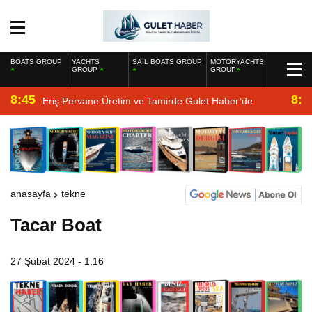
BOATS GROUP
YACHTS
SAIL BOATS GROUP
MOTORYACHTS
GROUP
GROUP
8:45
8:2
Eriş Pervane Üretim ve Tamirde Gulet Haber’de
anasayfa
tekne
Tacar Boat
27 Şubat 2024 - 1:16