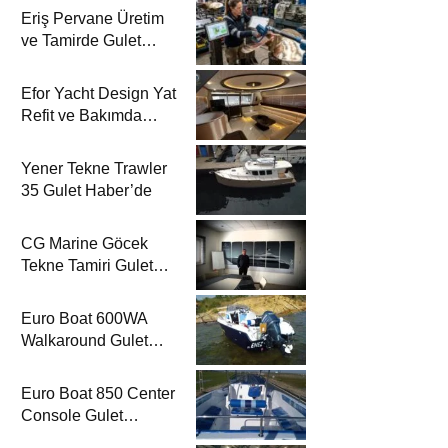
Eriş Pervane Üretim
ve Tamirde Gulet
Haber’de
Efor Yacht Design Yat
Refit ve Bakımda
Gulet Haber’de
Yener Tekne Trawler
35 Gulet Haber’de
CG Marine Göcek
Tekne Tamiri Gulet
Haber’de
Euro Boat 600WA
Walkaround Gulet
Haber’de
Euro Boat 850 Center
Console Gulet
Haber’de