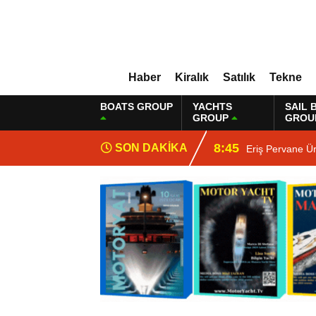
Haber
Kiralık
Satılık
Tekne
BOATS GROUP
YACHTS
SAIL 
GROUP
GROU
8:45
SON DAKİKA
Eriş Pervane Ü