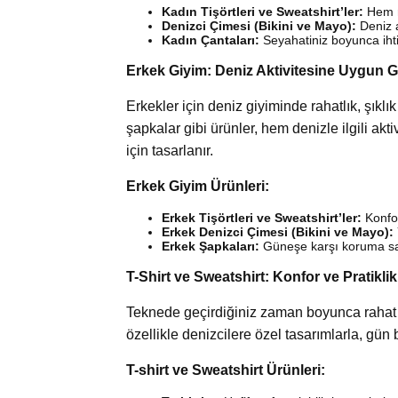
Kadın Tişörtleri ve Sweatshirt’ler:
Hem r
Denizci Çimesi (Bikini ve Mayo):
Deniz ak
Kadın Çantaları:
Seyahatiniz boyunca ihtiy
Erkek Giyim: Deniz Aktivitesine Uygun G
Erkekler için deniz giyiminde rahatlık, şıklık 
şapkalar gibi ürünler, hem denizle ilgili ak
için tasarlanır.
Erkek Giyim Ürünleri:
Erkek Tişörtleri ve Sweatshirt’ler:
Konfor
Erkek Denizci Çimesi (Bikini ve Mayo):
Erkek Şapkaları:
Güneşe karşı koruma sa
T-Shirt ve Sweatshirt: Konfor ve Pratiklik
Teknede geçirdiğiniz zaman boyunca rahat kıy
özellikle denizcilere özel tasarımlarla, gün
T-shirt ve Sweatshirt Ürünleri: