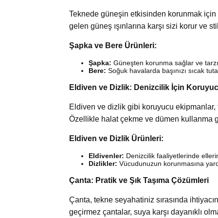
Teknede güneşin etkisinden korunmak için 
gelen güneş ışınlarına karşı sizi korur ve sti
Şapka ve Bere Ürünleri:
Şapka:
Güneşten korunma sağlar ve tarzın
Bere:
Soğuk havalarda başınızı sıcak tuta
Eldiven ve Dizlik: Denizcilik İçin Koruy
Eldiven ve dizlik gibi koruyucu ekipmanlar, te
Özellikle halat çekme ve dümen kullanma gibi
Eldiven ve Dizlik Ürünleri:
Eldivenler:
Denizcilik faaliyetlerinde eller
Dizlikler:
Vücudunuzun korunmasına yardı
Çanta: Pratik ve Şık Taşıma Çözümleri
Çanta, tekne seyahatiniz sırasında ihtiyacın
geçirmez çantalar, suya karşı dayanıklı olma