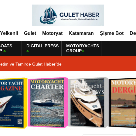
Yelkenli
Gulet
Motoryat
Katamaran
Şişme Bot
De
BOATS
DIGITAL PRESS
MOTORYACHTS
P
GROUP
retim ve Tamirde Gulet Haber’de