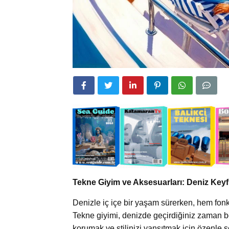
Tekne Giyim ve Aksesuarları: Deniz Keyf
Denizle iç içe bir yaşam sürerken, hem fon
Tekne giyimi, denizde geçirdiğiniz zaman b
korumak ve stilinizi yansıtmak için özenle se