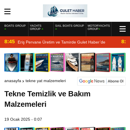
BOATS GROUP
YACHTS
SAIL BOATS GROUP
MOTORYACHTS
GROUP
GROUP
8:45
8:2
Eriş Pervane Üretim ve Tamirde Gulet Haber’de
anasayfa
tekne yat malzemeleri
Tekne Temizlik ve Bakım
Malzemeleri
19 Ocak 2025 - 0:07