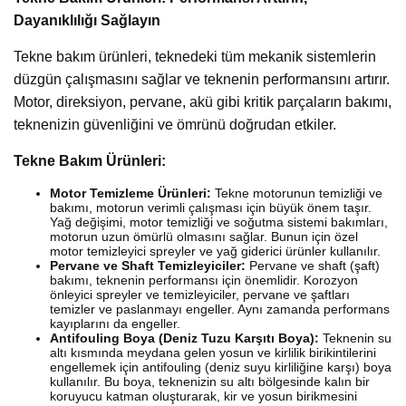
Dayanıklılığı Sağlayın
Tekne bakım ürünleri, teknedeki tüm mekanik sistemlerin
düzgün çalışmasını sağlar ve teknenin performansını artırır.
Motor, direksiyon, pervane, akü gibi kritik parçaların bakımı,
teknenizin güvenliğini ve ömrünü doğrudan etkiler.
Tekne Bakım Ürünleri:
Motor Temizleme Ürünleri:
Tekne motorunun temizliği ve
bakımı, motorun verimli çalışması için büyük önem taşır.
Yağ değişimi, motor temizliği ve soğutma sistemi bakımları,
motorun uzun ömürlü olmasını sağlar. Bunun için özel
motor temizleyici spreyler ve yağ giderici ürünler kullanılır.
Pervane ve Shaft Temizleyiciler:
Pervane ve shaft (şaft)
bakımı, teknenin performansı için önemlidir. Korozyon
önleyici spreyler ve temizleyiciler, pervane ve şaftları
temizler ve paslanmayı engeller. Aynı zamanda performans
kayıplarını da engeller.
Antifouling Boya (Deniz Tuzu Karşıtı Boya):
Teknenin su
altı kısmında meydana gelen yosun ve kirlilik birikintilerini
engellemek için antifouling (deniz suyu kirliliğine karşı) boya
kullanılır. Bu boya, teknenizin su altı bölgesinde kalın bir
koruyucu katman oluşturarak, kir ve yosun birikmesini