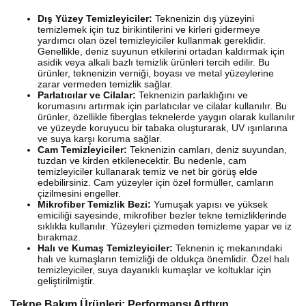
Dış Yüzey Temizleyiciler:
Teknenizin dış yüzeyini
temizlemek için tuz birikintilerini ve kirleri gidermeye
yardımcı olan özel temizleyiciler kullanmak gereklidir.
Genellikle, deniz suyunun etkilerini ortadan kaldırmak için
asidik veya alkali bazlı temizlik ürünleri tercih edilir. Bu
ürünler, teknenizin verniği, boyası ve metal yüzeylerine
zarar vermeden temizlik sağlar.
Parlatıcılar ve Cilalar:
Teknenizin parlaklığını ve
korumasını artırmak için parlatıcılar ve cilalar kullanılır. Bu
ürünler, özellikle fiberglas teknelerde yaygın olarak kullanılır
ve yüzeyde koruyucu bir tabaka oluşturarak, UV ışınlarına
ve suya karşı koruma sağlar.
Cam Temizleyiciler:
Teknenizin camları, deniz suyundan,
tuzdan ve kirden etkilenecektir. Bu nedenle, cam
temizleyiciler kullanarak temiz ve net bir görüş elde
edebilirsiniz. Cam yüzeyler için özel formüller, camların
çizilmesini engeller.
Mikrofiber Temizlik Bezi:
Yumuşak yapısı ve yüksek
emiciliği sayesinde, mikrofiber bezler tekne temizliklerinde
sıklıkla kullanılır. Yüzeyleri çizmeden temizleme yapar ve iz
bırakmaz.
Halı ve Kumaş Temizleyiciler:
Teknenin iç mekanındaki
halı ve kumaşların temizliği de oldukça önemlidir. Özel halı
temizleyiciler, suya dayanıklı kumaşlar ve koltuklar için
geliştirilmiştir.
Tekne Bakım Ürünleri: Performansı Arttırın,