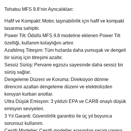
Tohatsu MFS 9.8’nin Ayrıcalıkları:
Hafif ve Kompakt: Motor, taşınabilirlik için hafif ve kompakt
tasarıma sahiptir.
Power Tilt: Ödüllü MFS 9.8 modeline eklenen Power Tilt
özelliği, kullanım kolaylığını artırır.
Azaltılmış Titreşim: Tüm hızlarda daha yumuşak ve dengeli
bir sürüş için titreşimi azaltır.
Sessiz Sürüş: Pervane egzozu sayesinde daha sessiz bir
sürüş sağlar.
Dengeleme Düzeni ve Koruma: Direksiyon dönme
direncini azaltan dengeleme düzeni ve elektrolizden
koruyan kurban anotlar.
Ultra Düşük Emisyon: 3 yıldızlı EPA ve CARB onaylı düşük
emisyon seviyeleri.
3 Yıl Garanti: Güvenilirlik garantisi ile üç yıl boyunca
sorunsuz kullanım.
Çeşitli Modeller: Çeşitli modeller arasından seçim yapma