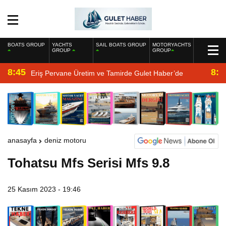
BOATS GROUP
YACHTS
SAIL BOATS GROUP
MOTORYACHTS
GROUP
GROUP
8:45
8:2
Eriş Pervane Üretim ve Tamirde Gulet Haber’de
anasayfa
deniz motoru
Tohatsu Mfs Serisi Mfs 9.8
25 Kasım 2023 - 19:46