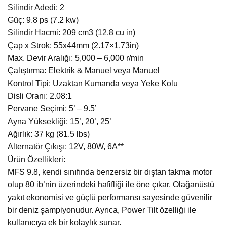
Silindir Adedi: 2
Güç: 9.8 ps (7.2 kw)
Silindir Hacmi: 209 cm3 (12.8 cu in)
Çap x Strok: 55x44mm (2.17×1.73in)
Max. Devir Aralığı: 5,000 – 6,000 r/min
Çalıştırma: Elektrik & Manuel veya Manuel
Kontrol Tipi: Uzaktan Kumanda veya Yeke Kolu
Disli Oranı: 2.08:1
Pervane Seçimi: 5’ – 9.5’
Ayna Yüksekliği: 15’, 20’, 25’
Ağırlık: 37 kg (81.5 lbs)
Alternatör Çıkışı: 12V, 80W, 6A**
Ürün Özellikleri:
MFS 9.8, kendi sınıfında benzersiz bir dıştan takma motor
olup 80 ib’nin üzerindeki hafifliği ile öne çıkar. Olağanüstü
yakıt ekonomisi ve güçlü performansı sayesinde güvenilir
bir deniz şampiyonudur. Ayrıca, Power Tilt özelliği ile
kullanıcıya ek bir kolaylık sunar.