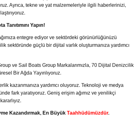
uz. Ayrıca, tekne ve yat malzemeleriyle ilgili haberlerinizi,
laştırıyoruz.
ta Tanıtımını Yapın!
ik ağımıza entegre ediyor ve sektördeki görünürlüğünüzü
lik sektöründe güçlü bir dijital varlık oluşturmanıza yardımcı
oup ve Sail Boats Group Markalarımızla, 70 Dijital Denizcilik
üresel Bir Ağda Yayınlıyoruz.
iderlik kazanmanıza yardımcı oluyoruz. Teknoloji ve medya
ünde fark yaratıyoruz. Geniş erişim ağımız ve yenilikçi
ararlıyız.
 Ivme Kazandırmak, En Büyük
Taahhüdümüzdür
.