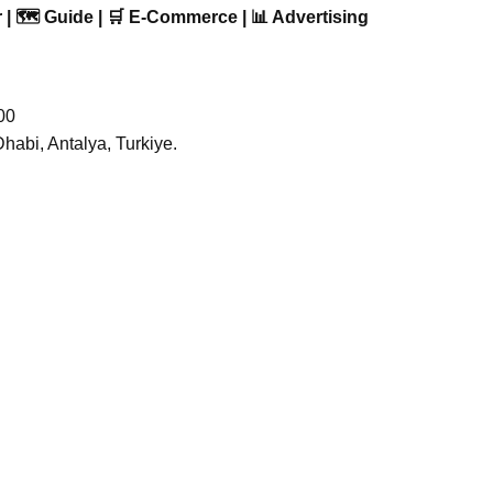
 | 🗺️ Guide | 🛒 E-Commerce | 📊 Advertising
00
Dhabi, Antalya, Turkiye.