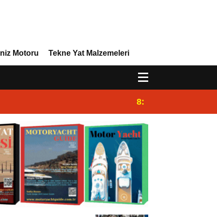
niz Motoru
Tekne Yat Malzemeleri
8:29
Efor Yacht Design 