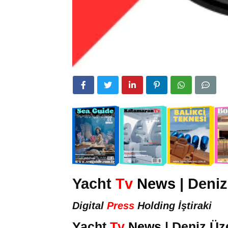
Yacht
Tv
News
| Deni
Digital
Press
Holding İştiraki
Yacht
Tv
News
| Deniz Ü