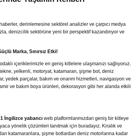
!
haberler, derinlemesine sektörel analizler ve çarpıcı medya
uzla, denizcilik sektörüne yeni bir perspektif kazandırıyor ve
Güçlü Marka, Sınırsız Etki!
aklı içeriklerimizle en geniş kitlelere ulaşmanızı sağlıyoruz.
an tekne, yelkenli, motoryat, katamaran, şişme bot, deniz
lar, yedek parçalar, bakım ve onarım hizmetleri, navigasyon ve
tamir ve bakım boya ürünleri, dekorasyon gibi her alanda etkili
1 İngilizce yabancı
web platformlarımızdan geniş bir kitleye
yaca yönelik çözümleri tanıtmak için buradayız. Kiralık ve
ardan katamaranlara, şişme botlardan deniz motorlarına kadar