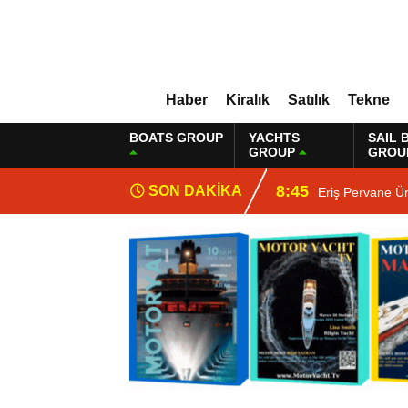
Haber
Kiralık
Satılık
Tekne
BOATS GROUP
YACHTS
SAIL 
GROUP
GROU
8:45
SON DAKİKA
Eriş Pervane Ü