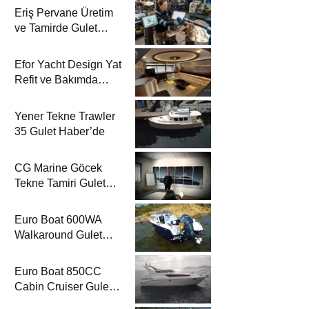
Eriş Pervane Üretim
ve Tamirde Gulet
Haber’de
Efor Yacht Design Yat
Refit ve Bakımda
Gulet Haber’de
Yener Tekne Trawler
35 Gulet Haber’de
CG Marine Göcek
Tekne Tamiri Gulet
Haber’de
Euro Boat 600WA
Walkaround Gulet
Haber’de
Euro Boat 850CC
Cabin Cruiser Gulet
Haber’de