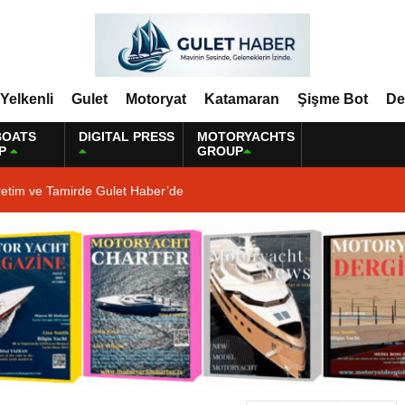
Yelkenli
Gulet
Motoryat
Katamaran
Şişme Bot
De
BOATS
DIGITAL PRESS
MOTORYACHTS
P
GROUP
retim ve Tamirde Gulet Haber’de