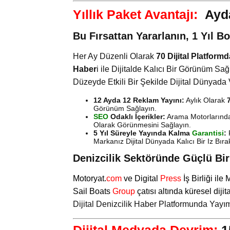
Yıllık Paket Avantajı:
Ayda
Bu Fırsattan Yararlanın, 1 Yıl 
Her Ay Düzenli Olarak
70 Dijital Platformd
Haber
i ile Dijitalde Kalıcı Bir Görünüm S
Düzeyde Etkili Bir Şekilde Dijital Dünyada
12 Ayda 12 Reklam Yayını:
Aylık Olarak
Görünüm Sağlayın.
SEO
Odaklı İçerikler:
Arama Motorlarında 
Olarak Görünmesini Sağlayın.
5 Yıl Süreyle Yayında Kalma
Garantisi
:
Markanız Dijital Dünyada Kalıcı Bir Iz Bır
Denizcilik Sektöründe Güçlü Bir D
Motoryat.
com
ve
Digital
Press
İş Birliği ile
Sail Boats
Group
çatısı altında küresel dijit
Dijital Denizcilik Haber Platformunda Yay
Dijital Medyada Devrim:
1