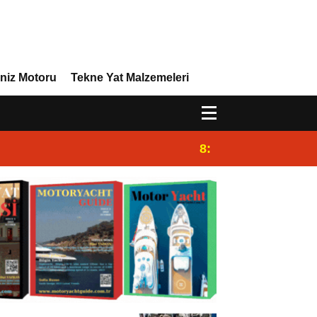
niz Motoru
Tekne Yat Malzemeleri
8:29
Efor Yacht Design 