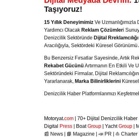
Taşıyoruz!
15 Yıllık Deneyimimiz
Ve Uzmanlığımızla De
Yardımcı Olacak
Reklam Çözümler
i Sunu
Denizcilik Sektöründe
Dijital Rreklamcılığı
Aracılığıyla, Sektördeki Küresel Görünümü Ar
Bu Benzersiz Fırsatlar Sayesinde, Artık Re
Rekabet Gücünü
Artırmanın En Etkili Ve U
Sektöründeki Firmalar, Dijital Reklamcıl
Yararlanarak,
Marka Bilinirliklerini
Küresel
Denizcilik Haber Platformlarımızı Keşfetme
Motoryat.
com
| 70+ Dijital Denizcilik Haber
Digital
Press
|
Boat
Group
|
Yacht
Group
|
M
📰 News | 📘 Magazine | 📣 PR | ⛵ Charter 