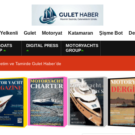
Yelkenli
Gulet
Motoryat
Katamaran
Şişme Bot
De
BOATS
DIGITAL PRESS
MOTORYACHTS
P
GROUP
retim ve Tamirde Gulet Haber’de