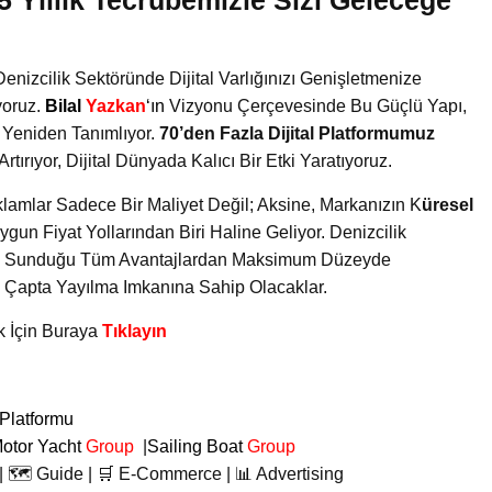
nizcilik Sektöründe Dijital Varlığınızı Genişletmenize
yoruz.
Bilal
Yazkan
‘ın
Vizyonu Çerçevesinde Bu Güçlü Yapı,
Yeniden Tanımlıyor.
70’den Fazla Dijital Platformumuz
tırıyor, Dijital Dünyada Kalıcı Bir Etki Yaratıyoruz.
klamlar Sadece Bir Maliyet Değil; Aksine, Markanızın K
üresel
ygun Fiyat Yollarından Biri Haline Geliyor. Denizcilik
ığın Sunduğu Tüm Avantajlardan Maksimum Düzeyde
 Çapta Yayılma Imkanına Sahip Olacaklar.
k İçin Buraya
Tıklayın
 Platformu
otor Yacht
Group
|
Sailing Boat
Group
| 🗺️ Guide | 🛒 E-Commerce | 📊 Advertising