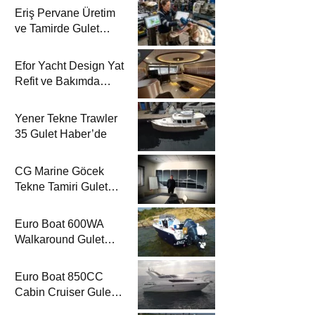
Eriş Pervane Üretim
ve Tamirde Gulet
Haber’de
Efor Yacht Design Yat
Refit ve Bakımda
Gulet Haber’de
Yener Tekne Trawler
35 Gulet Haber’de
CG Marine Göcek
Tekne Tamiri Gulet
Haber’de
Euro Boat 600WA
Walkaround Gulet
Haber’de
Euro Boat 850CC
Cabin Cruiser Gulet
Haber’de