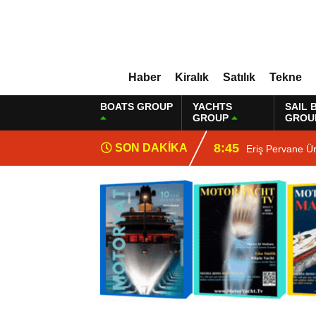
Haber
Kiralık
Satılık
Tekne
BOATS GROUP
YACHTS
SAIL 
GROUP
GROU
8:45
SON DAKİKA
Eriş Pervane Ü