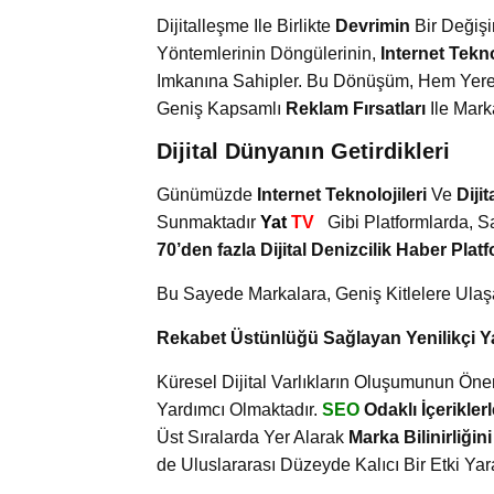
Dijitalleşme Ile Birlikte
Devrimin
Bir Değişi
Yöntemlerinin Döngülerinin,
Internet Tekno
Imkanına Sahipler. Bu Dönüşüm, Hem Yere
Geniş Kapsamlı
Reklam Fırsatları
Ile Marka
Dijital Dünyanın Getirdikleri
Günümüzde
Internet Teknolojileri
Ve
Diji
Sunmaktadır
Yat
TV
Gibi Platformlarda, 
70’den fazla Dijital Denizcilik Haber Pla
Bu Sayede Markalara, Geniş Kitlelere Ulaşara
Rekabet Üstünlüğü Sağlayan Yenilikçi Y
Küresel Dijital Varlıkların Oluşumunun Öne
Yardımcı Olmaktadır.
SEO
Odaklı İçeriklerl
Üst Sıralarda Yer Alarak
Marka Bilinirliğini
de Uluslararası Düzeyde Kalıcı Bir Etki Yar