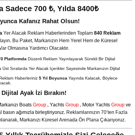
 Sadece 700 ₺, Yılda 8400₺
Boyunca Kafanız Rahat Olsun!
a
Yer Alacak Reklam Haberlerinden Toplam
840 Reklam
ağlayın. Bu Paket, Markanızın Hem Yerel Hem de Küresel
 Var Olmasına Yardımcı Olacaktır.
70 Platformda
Düzenli Reklam Yayınlayarak Sürekli Bir Dijital
Üst Sıralarda Yer Alacak Içerikler Sayesinde Markanızın Dijital
Reklam Haberleriniz
5 Yıl Boyunca
Yayında Kalacak, Böylece
akacak.
ijital Ayak İzi Bırakın!
 Markanızı
Boats
Group
,
Yachts
Group
,
Motor Yachts
Group
ve
al basın ağımızla birleştiriyoruz.
Reklamlarınızın 70’ten Fazla
ımlanarak, Markanızı Küresel Arenada Ön Plana Çıkarıyoruz.
5 Yıllık Tecrübemizle Sizi Geleceğe