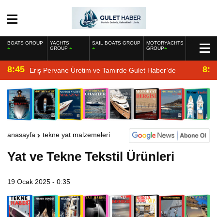
BOATS GROUP
YACHTS
SAIL BOATS GROUP
MOTORYACHTS
GROUP
GROUP
8:45
8:2
Eriş Pervane Üretim ve Tamirde Gulet Haber’de
anasayfa
tekne yat malzemeleri
Yat ve Tekne Tekstil Ürünleri
19 Ocak 2025 - 0:35