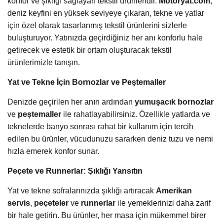
konfor ve şıklığı sağlayan tekstil ürünleridir.
Motoryat.com
,
deniz keyfini en yüksek seviyeye çıkaran, tekne ve yatlar
için özel olarak tasarlanmış tekstil ürünlerini sizlerle
buluşturuyor. Yatınızda geçirdiğiniz her anı konforlu hale
getirecek ve estetik bir ortam oluşturacak tekstil
ürünlerimizle tanışın.
Yat ve Tekne İçin Bornozlar ve Peştemaller
Denizde geçirilen her anın ardından
yumuşacık bornozlar
ve
peştemaller
ile rahatlayabilirsiniz. Özellikle yatlarda ve
teknelerde banyo sonrası rahat bir kullanım için tercih
edilen bu ürünler, vücudunuzu sararken deniz tuzu ve nemi
hızla emerek konfor sunar.
Peçete ve Runnerlar: Şıklığı Yansıtın
Yat ve tekne sofralarınızda şıklığı artıracak
Amerikan
servis
,
peçeteler
ve
runnerlar
ile yemeklerinizi daha zarif
bir hale getirin. Bu ürünler, her masa için mükemmel birer