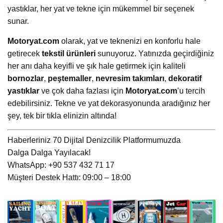
yastıklar, her yat ve tekne için mükemmel bir seçenek
sunar.
Motoryat.com
olarak, yat ve teknenizi en konforlu hale
getirecek
tekstil ürünleri
sunuyoruz. Yatınızda geçirdiğiniz
her anı daha keyifli ve şık hale getirmek için kaliteli
bornozlar
,
peştemaller
,
nevresim takımları
,
dekoratif
yastıklar
ve çok daha fazlası için
Motoryat.com
’u tercih
edebilirsiniz. Tekne ve yat dekorasyonunda aradığınız her
şey, tek bir tıkla elinizin altında!
Haberleriniz 70 Dijital Denizcilik Platformumuzda
Dalga Dalga Yayılacak!
WhatsApp: +90 537 432 71 17
Müşteri Destek Hattı: 09:00 – 18:00