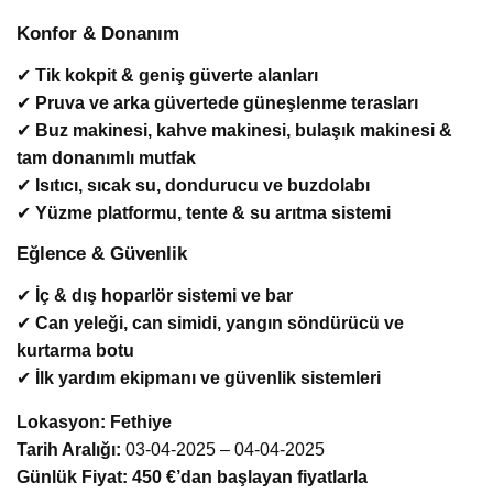
Konfor & Donanım
✔
Tik kokpit & geniş güverte alanları
✔
Pruva ve arka güvertede güneşlenme terasları
✔
Buz makinesi, kahve makinesi, bulaşık makinesi &
tam donanımlı mutfak
✔
Isıtıcı, sıcak su, dondurucu ve buzdolabı
✔
Yüzme platformu, tente & su arıtma sistemi
Eğlence & Güvenlik
✔
İç & dış hoparlör sistemi ve bar
✔
Can yeleği, can simidi, yangın söndürücü ve
kurtarma botu
✔
İlk yardım ekipmanı ve güvenlik sistemleri
Lokasyon:
Fethiye
Tarih Aralığı:
03-04-2025 – 04-04-2025
Günlük Fiyat:
450 €’dan başlayan fiyatlarla