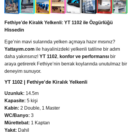
Fethiye’de Kiralık Yelkenli: YT 1102 ile Özgürlüğü
Hissedin
Ege’nin mavi sularında yelken açmaya hazır mısınız?
Yattayım.com
ile hayalinizdeki yelkenli tatiline bir adım
daha yakınsınız!
YT 1102
,
konfor ve performansı
bir
araya getirerek Fethiye’nin berrak koylarında unutulmaz bir
deneyim sunuyor.
YT 1102 | Fethiye’de Kiralık Yelkenli
Uzunluk:
14.5m
Kapasite:
5 kişi
Kabin:
2 Double, 1 Master
WC/Banyo:
3
Mürettebat:
1 Kaptan
Yakıt:
Dahil