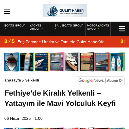
BOATS GROUP
YACHTS
SAIL BOATS GROUP
MOTORYACHTS
GROUP
GROUP
8:45
8:2
Eriş Pervane Üretim ve Tamirde Gulet Haber’de
anasayfa
yelkenli
Fethiye’de Kiralık Yelkenli –
Yattayım ile Mavi Yolculuk Keyfi
06 Nisan 2025 - 1:00