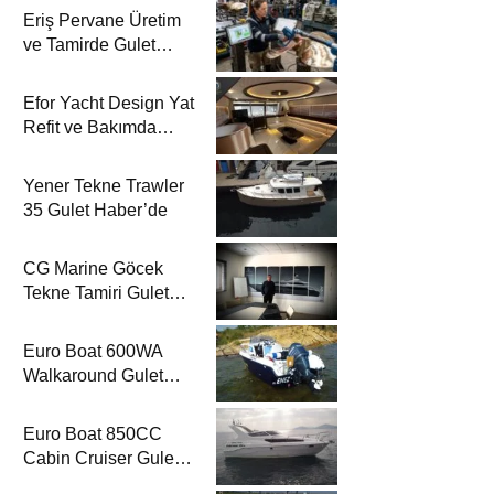
Eriş Pervane Üretim
ve Tamirde Gulet
Haber’de
Efor Yacht Design Yat
Refit ve Bakımda
Gulet Haber’de
Yener Tekne Trawler
35 Gulet Haber’de
CG Marine Göcek
Tekne Tamiri Gulet
Haber’de
Euro Boat 600WA
Walkaround Gulet
Haber’de
Euro Boat 850CC
Cabin Cruiser Gulet
Haber’de