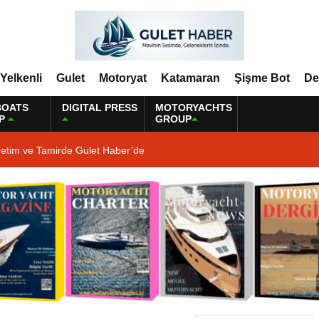
Yelkenli
Gulet
Motoryat
Katamaran
Şişme Bot
De
BOATS
DIGITAL PRESS
MOTORYACHTS
P
GROUP
retim ve Tamirde Gulet Haber’de