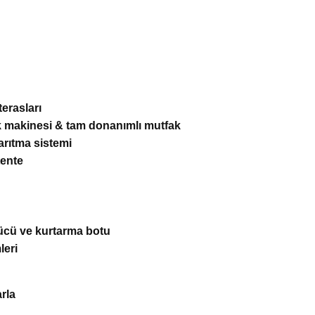
erasları
k makinesi & tam donanımlı mutfak
 arıtma sistemi
tente
rücü ve kurtarma botu
leri
rla