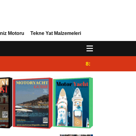
niz Motoru
Tekne Yat Malzemeleri
8:29
Efor Yacht Design 