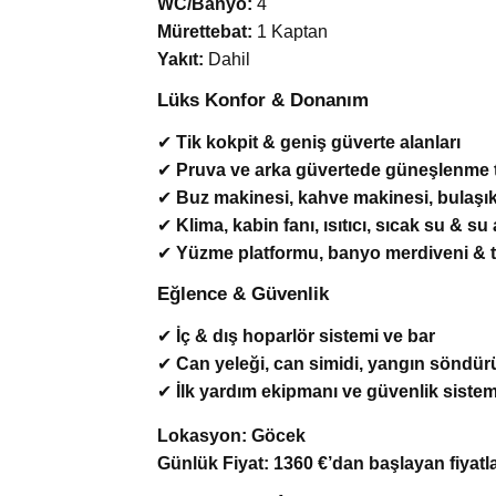
WC/Banyo:
4
Mürettebat:
1 Kaptan
Yakıt:
Dahil
Lüks Konfor & Donanım
✔
Tik kokpit & geniş güverte alanları
✔
Pruva ve arka güvertede güneşlenme t
✔
Buz makinesi, kahve makinesi, bulaşı
✔
Klima, kabin fanı, ısıtıcı, sıcak su & su
✔
Yüzme platformu, banyo merdiveni & 
Eğlence & Güvenlik
✔
İç & dış hoparlör sistemi ve bar
✔
Can yeleği, can simidi, yangın söndü
✔
İlk yardım ekipmanı ve güvenlik sistem
Lokasyon:
Göcek
Günlük Fiyat:
1360 €’dan başlayan fiyatla