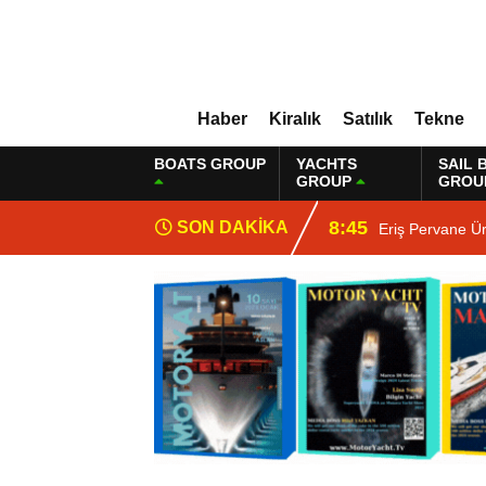
Haber
Kiralık
Satılık
Tekne
BOATS GROUP
YACHTS
SAIL 
GROUP
GROU
8:45
SON DAKİKA
Eriş Pervane Ü