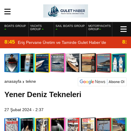
BOATS GROUP
YACHTS
SAIL BOATS GROUP
MOTORYACHTS
GROUP
GROUP
8:45
8:2
Eriş Pervane Üretim ve Tamirde Gulet Haber’de
anasayfa
tekne
Yener Deniz Tekneleri
27 Şubat 2024 - 2:37