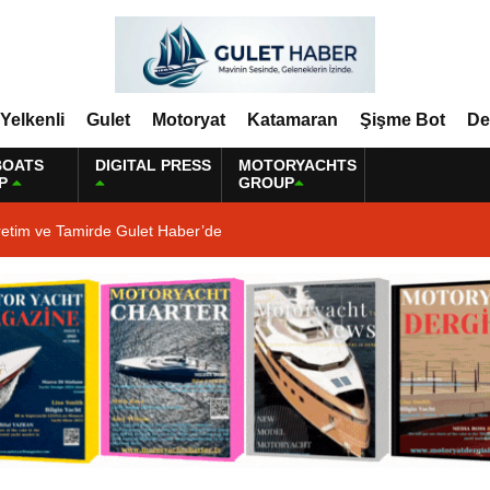
Yelkenli
Gulet
Motoryat
Katamaran
Şişme Bot
De
BOATS
DIGITAL PRESS
MOTORYACHTS
P
GROUP
retim ve Tamirde Gulet Haber’de