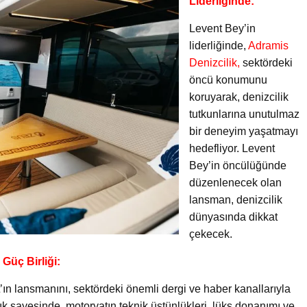
Liderliğinde:
Levent Bey’in
liderliğinde,
Adramis
Denizcilik,
sektördeki
öncü konumunu
koruyarak, denizcilik
tutkunlarına unutulmaz
bir deneyim yaşatmayı
hedefliyor. Levent
Bey’in öncülüğünde
düzenlenecek olan
lansman, denizcilik
dünyasında dikkat
çekecek.
 Güç Birliği:
ın lansmanını, sektördeki önemli dergi ve haber kanallarıyla
aklık sayesinde, motoryatın teknik üstünlükleri, lüks donanımı ve