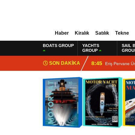
Haber
Kiralık
Satılık
Tekne
BOATS GROUP
YACHTS
SAIL 
GROUP
GROU
8:45
SON DAKİKA
Eriş Pervane Ü