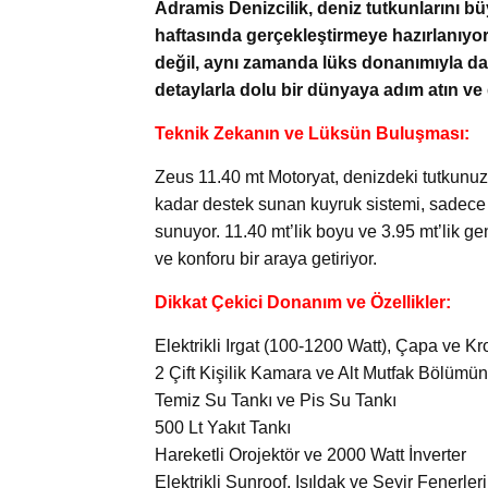
Adramis Denizcilik, deniz tutkunlarını b
haftasında gerçekleştirmeye hazırlanıyor
değil, aynı zamanda lüks donanımıyla da s
detaylarla dolu bir dünyaya adım atın ve 
Teknik Zekanın ve Lüksün Buluşması:
Zeus 11.40 mt Motoryat, denizdeki tutkunuz
kadar destek sunan kuyruk sistemi, sadece g
sunuyor. 11.40 mt’lik boyu ve 3.95 mt’lik ge
ve konforu bir araya getiriyor.
Dikkat Çekici Donanım ve Özellikler:
Elektrikli Irgat (100-1200 Watt), Çapa ve Kr
2 Çift Kişilik Kamara ve Alt Mutfak Bölümün
Temiz Su Tankı ve Pis Su Tankı
500 Lt Yakıt Tankı
Hareketli Orojektör ve 2000 Watt İnverter
Elektrikli Sunroof, Işıldak ve Seyir Fenerleri