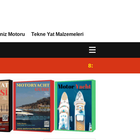
niz Motoru
Tekne Yat Malzemeleri
8:29
Efor Yacht Design 