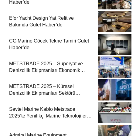
Haber’de
Efor Yacht Design Yat Refit ve
Bakımda Gulet Haber’de
CG Marine Göcek Tekne Tamiri Gulet
Haber’de
METSTRADE 2025 – Superyat ve
Denizcilik Ekipmanları Ekonomik
Raporu
METSTRADE 2025 – Küresel
Denizcilik Ekipmanları Sektörü
Büyüme Raporu Yayında
Sevtel Marine Kablo Metstrade
2025’te Yenilikçi Marine Teknolojilerini
Sektörle Buluşturdu
Admiral Marine Equipment