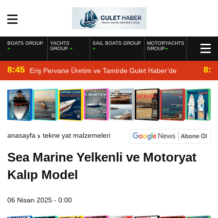
BOATS GROUP
YACHTS
SAIL BOATS GROUP
MOTORYACHTS
GROUP
GROUP
8:45
8:2
Eriş Pervane Üretim ve Tamirde Gulet Haber’de
anasayfa
tekne yat malzemeleri
Sea Marine Yelkenli ve Motoryat
Kalıp Model
06 Nisan 2025 - 0:00