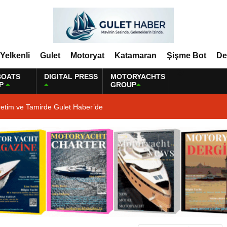
Yelkenli
Gulet
Motoryat
Katamaran
Şişme Bot
De
BOATS
DIGITAL PRESS
MOTORYACHTS
P
GROUP
retim ve Tamirde Gulet Haber’de