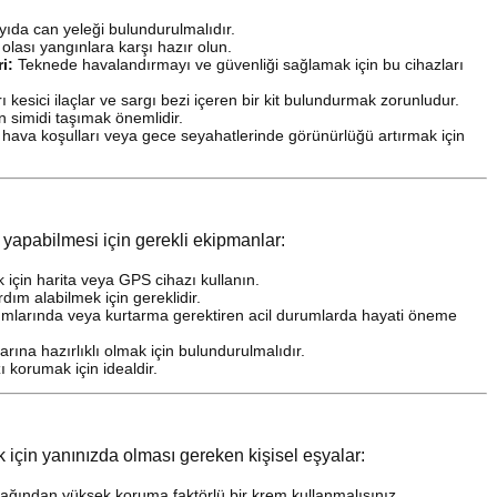
ayıda can yeleği bulundurulmalıdır.
lası yangınlara karşı hazır olun.
i:
Teknede havalandırmayı ve güvenliği sağlamak için bu cihazları
ı kesici ilaçlar ve sargı bezi içeren bir kit bulundurmak zorunludur.
n simidi taşımak önemlidir.
hava koşulları veya gece seyahatlerinde görünürlüğü artırmak için
 yapabilmesi için gerekli ekipmanlar:
 için harita veya GPS cihazı kullanın.
dım alabilmek için gereklidir.
larında veya kurtarma gerektiren acil durumlarda hayati öneme
rına hazırlıklı olmak için bulundurulmalıdır.
ı korumak için idealdir.
için yanınızda olması gereken kişisel eşyalar:
ğından yüksek koruma faktörlü bir krem kullanmalısınız.