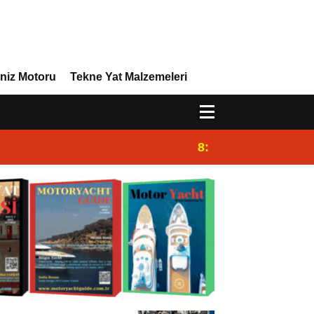
niz Motoru
Tekne Yat Malzemeleri
8:29
Efor Yacht Design 