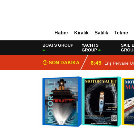
Haber
Kiralık
Satılık
Tekne
BOATS GROUP
YACHTS
SAIL 
GROUP
GROU
8:45
SON DAKİKA
Eriş Pervane Ü