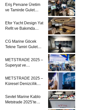
Eriş Pervane Üretim
ve Tamirde Gulet
Haber’de
Efor Yacht Design Yat
Refit ve Bakımda
Gulet Haber’de
CG Marine Göcek
Tekne Tamiri Gulet
Haber’de
METSTRADE 2025 –
Superyat ve
Denizcilik
Ekipmanları
METSTRADE 2025 –
Ekonomik Raporu
Küresel Denizcilik
Ekipmanları Sektörü
Büyüme Raporu
Sevtel Marine Kablo
Yayında
Metstrade 2025’te
Yenilikçi Marine