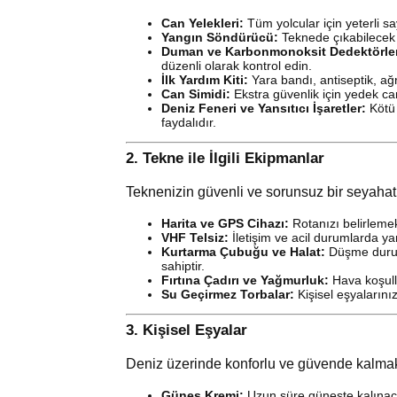
Can Yelekleri:
Tüm yolcular için yeterli s
Yangın Söndürücü:
Teknede çıkabilecek o
Duman ve Karbonmonoksit Dedektörler
düzenli olarak kontrol edin.
İlk Yardım Kiti:
Yara bandı, antiseptik, ağr
Can Simidi:
Ekstra güvenlik için yedek ca
Deniz Feneri ve Yansıtıcı İşaretler:
Kötü 
faydalıdır.
2.
Tekne ile İlgili Ekipmanlar
Teknenizin güvenli ve sorunsuz bir seyahat
Harita ve GPS Cihazı:
Rotanızı belirlemek
VHF Telsiz:
İletişim ve acil durumlarda yar
Kurtarma Çubuğu ve Halat:
Düşme durum
sahiptir.
Fırtına Çadırı ve Yağmurluk:
Hava koşulla
Su Geçirmez Torbalar:
Kişisel eşyalarınız
3.
Kişisel Eşyalar
Deniz üzerinde konforlu ve güvende kalmak 
Güneş Kremi:
Uzun süre güneşte kalınaca