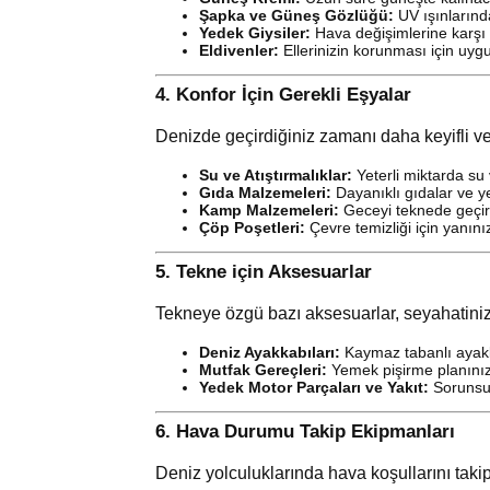
Şapka ve Güneş Gözlüğü:
UV ışınlarınd
Yedek Giysiler:
Hava değişimlerine karşı 
Eldivenler:
Ellerinizin korunması için uygun
4.
Konfor İçin Gerekli Eşyalar
Denizde geçirdiğiniz zamanı daha keyifli v
Su ve Atıştırmalıklar:
Yeterli miktarda su v
Gıda Malzemeleri:
Dayanıklı gıdalar ve y
Kamp Malzemeleri:
Geceyi teknede geçir
Çöp Poşetleri:
Çevre temizliği için yanın
5.
Tekne için Aksesuarlar
Tekneye özgü bazı aksesuarlar, seyahatinizi 
Deniz Ayakkabıları:
Kaymaz tabanlı ayakka
Mutfak Gereçleri:
Yemek pişirme planınız 
Yedek Motor Parçaları ve Yakıt:
Sorunsuz
6.
Hava Durumu Takip Ekipmanları
Deniz yolculuklarında hava koşullarını taki